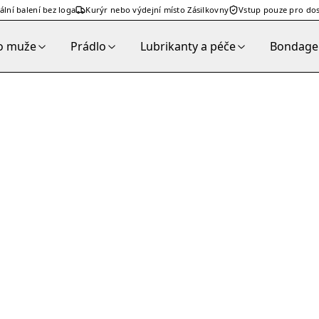
ální balení bez loga
Kurýr nebo výdejní místo Zásilkovny
Vstup pouze pro dos
o muže
Prádlo
Lubrikanty a péče
Bondage 