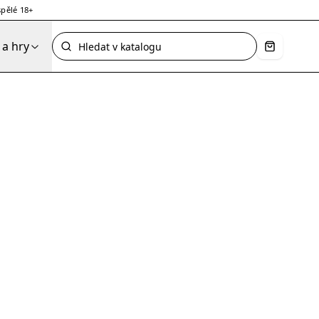
pělé 18+
a hry
Košík