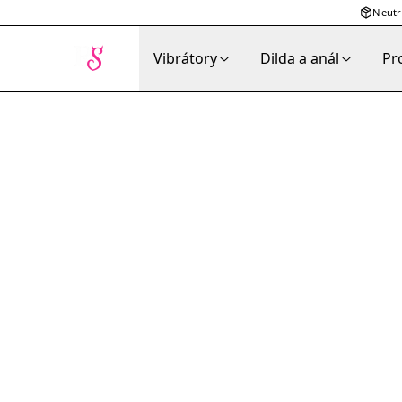
Neutr
Vibrátory
Dilda a anál
Pr