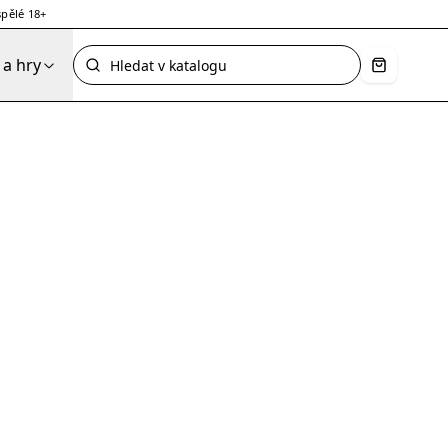
pělé 18+
a hry
Košík