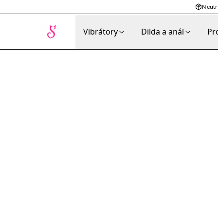
Neutr
Vibrátory
Dilda a anál
Pr