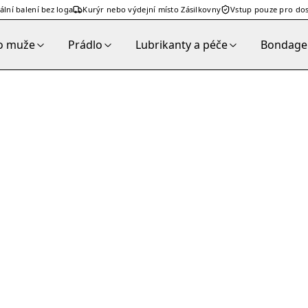
ální balení bez loga
Kurýr nebo výdejní místo Zásilkovny
Vstup pouze pro dos
o muže
Prádlo
Lubrikanty a péče
Bondage 